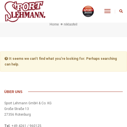
Toggle
niklasfeil
Navigati
Home
niklasfeil
It seems we can’t find what you’re looking for. Perhaps searching
can help.
ÜBER UNS
Sport Lehmann GmbH & Co. KG
Große Straße 13
27356 Rotenburg
Tel.
+49 4261 / 960125